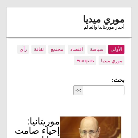
موري ميديا
أخبار موريتانيا والعالم
الأولى
سياسة
اقتصاد
مجتمع
ثقافة
رأي
موري ميديا
Français
بحث:
موريتانيا:
إحياء صامت