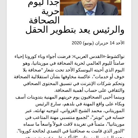
جدا ليوم
حرية
الصحافة
والرئيس يعد بتطوير الحقل
الأحد 14 حزيران (يونيو) 2020
نواكشوط-«القدس العربي»: فرضت أجواء وباء كورونا إحياء
صامتاً لليوم العالمي لحرية الصحافة في موريتانيا، وهو
اليوم الذي أحيته اليونسكو الأحد تحت شعار “صحافة بلا
خوف أو خدمات”، عاكسة مخاوفها بشأن استقلالية الصحافة
وتحكم شركات الإنترنت في تنسيق المحتوى الصحافي
والثقافي على حساب أهمية الصحافة.
وبينما أحيى الصحافيون يوم حريتهم المهنية بتدوينات أسف
وبكاء على واقع المهنة في بلدهم، سارع الرئيس
الموريتاني، محمد الشيخ الغزواني، لتوجيه تهانئه، عبر
حسابه في “تويتر”، “لجميع منتسبي مهنة المتاعب في
موريتانيا”، مثمناً في تغريدة لاقت قبولاً واسعاً ما سماه
“الدور الذي قامت به صحافتنا في التصدي لجائحة كورونا”.
وجدد الرئيس الموريتاني “التأكيد على دعمه وترسيخه