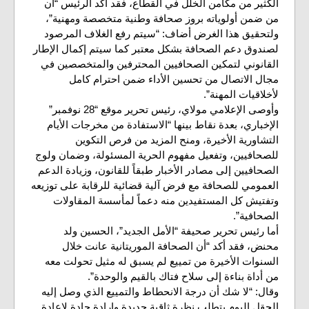
الكثير من مكامن الخلل في القطاع، فقد أكد الرئيس “أن
من ضمن أولوياته بروز صحافة وطنية متخصصة ومهنية”،
ولتحقيق هذا الغرض أضاف: “سيتم رفع الغلاف المرصود
لصندوق دعم الصحافة بشكل معتبر كما سيتم إكمال الإطار
القانوني لتمكين الصحافيين المحترفين والمتخصصين في
مجال الاتصال من تحسين الأداء ضمن احترام كامل
لأخلاقيات المهنة”.
وأوصى الإعلامي مولاي، رئيس تحرير موقع “28 نوفمبر”
الإخباري، بعدة نقاط بينها “الاستفادة من مخرجات الأيام
التشاورية الأخيرة، ومنح المزيد من فرص التكوين
للصحافيين، وتفعيل مفهوم الحرية المسئولة، وضمان ولوج
الصحافيين إلى مصادر الأخبار طبقاً للقانون، وزيادة الدعم
العمومي للصحافة مع فرض آلية قضائية للرقابة على توزيعه
وتفتيش كل المستفيدين منه دعماً لمأسسة المقاولات
الصحافية”.
أما رئيس تحرير صحيفة “الأمل الجديد”، الحسين ولد
محنض، فقد أكد “أن الصحافة الموريتانية عانت خلال
السنوات الأخيرة من تمييع لم يسبق له مثيل تحولت معه
من أداة بناءة إلى سلاح فتاك بالقيم والوحدة”.
وقال: “لا شك أن درجة الانحطاط والتمييع الذي وصل إليه
الحقل اليوم يتطلب نظرة ثاقبة جديدة وإرادة جادة لإعادة