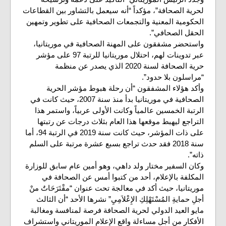
لحرية الصحافة”، مؤكداً “أنه سيعمل بالتشاور بين القطاعات
الحكومية المعنية والتجمعات الصحافية على تطوير وتمهين
الحقل الصحافي”.
واستحضر مشفقون على المهنة الصحافية في موريتانيا،
عبر تدوينات لهم، احتلال موريتانيا للرتبة 97 على مؤشر
حرية الصحافة لسنة 2020 الذي يصدر عن منظمة
“مراسلون بلا حدود”.
وأكد هؤلاء المشفقون “أن رحلة هبوط مؤشر الحرية
الصحافية في موريتانيا بدأ منذ سنة 2007، حيث كانت في
الرتبة الخمسين عالمياً وكانت الأولى عربياً، واستمر هذا
التراجع ليهبط موقعها هذا العام بثلاث درجات عن رتبتها
على ذات المؤشر، حيث كانت سنة 2019 في الرتبة 94، أما
سنة 2018 فقد حدث تراجع بسبع عشرة مرتبة على السلم
ذاته”.
وكان السفير مختار ولد داهي، وهو أمين عام سابق للوزارة
المكلفة بالإعلام، أحد من كتبوا أمس عن الصحافة في
موريتانيا، حيث أكد في معالجة تحت عنوان “مقْتَرَحَاتٌ منْ
أجلِ حمايةِ المُسْتَهْلِكِ الإِعْلاَمِيِ” نشرها الأحد “أن الثالث
مايو العيد الدولي لحرية الصحافة فرصة لمنافسة ومغالبة
الأفكار من أجل مساءلة واقع الإعلام الموريتاني واستشراف