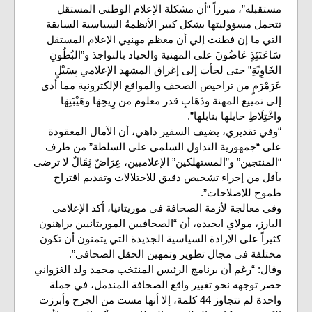
مستقبله”، مبرزاً “أن مشكلة الإعلام الوطني المستقل
تتحمل مسؤوليتها بشكل كبير الأنظمةُ السياسية السابقة
التي ما إن فطنت إلي أن معظم مهنيي الإعلام المستقل
سَاعَتَئِذٍ عَاضُونَ على المهنية والحياد بالنواجذ و”البُطُونِ
الخَاوِيًةِ” حتى لجأت إلى إغراق المشهد الإعلامي بِسَيْلٍ
عَرَمْرَمٍ من تراخيص الصحف والمواقع الإلكترونية مما أدى
إلى تمييع المهنة وذَهَابِ قدر معلوم من رِيحِهَا وهَيْبَتِهَا
واخْتِلَاطِ حابلها بنابلها”.
“وفي تقديري، يضيف السفير داهي، أن الآمال المعقودة
على “جمهورية التداول السلمي على السلطة” من طرف
“المنتجين” و”المستهلكين” الإعلاميين، عِرَاضٌ ثِقَالٌ لا ترضى
بأقل من إجراء تشخيص دقيق للاختلالات وتقديم اقتراح
طموح للإصلاحات”.
وفي معالجة لأزمة الصحافة في موريتانيا، أكد الإعلامي
البارز، مولاي ابحيده، أن “الصحافيين الموريتانيين يراهنون
كثيراً على الإرادة السياسية الجديدة التي يتمنون أن تكون
مختلفة في مجال تطوير وتمهين الحقل الصحافي”.
وقال: “رغم أن برنامج الرئيس المنتخب محمد ولد الغزواني
حصر توجهه نحو تغيير واقع الصحافة المندمل، في جملة
واحدة لم تتجاوز 44 كلمة، إلا أنها مست من الجرح وأبرزت