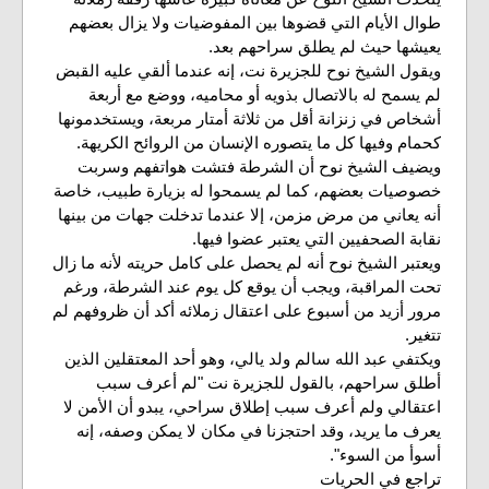
طوال الأيام التي قضوها بين المفوضيات ولا يزال بعضهم
يعيشها حيث لم يطلق سراحهم بعد.
ويقول الشيخ نوح للجزيرة نت، إنه عندما ألقي عليه القبض
لم يسمح له بالاتصال بذويه أو محاميه، ووضع مع أربعة
أشخاص في زنزانة أقل من ثلاثة أمتار مربعة، ويستخدمونها
كحمام وفيها كل ما يتصوره الإنسان من الروائح الكريهة.
ويضيف الشيخ نوح أن الشرطة فتشت هواتفهم وسربت
خصوصيات بعضهم، كما لم يسمحوا له بزيارة طبيب، خاصة
أنه يعاني من مرض مزمن، إلا عندما تدخلت جهات من بينها
نقابة الصحفيين التي يعتبر عضوا فيها.
ويعتبر الشيخ نوح أنه لم يحصل على كامل حريته لأنه ما زال
تحت المراقبة، ويجب أن يوقع كل يوم عند الشرطة، ورغم
مرور أزيد من أسبوع على اعتقال زملائه أكد أن ظروفهم لم
تتغير.
ويكتفي عبد الله سالم ولد يالي، وهو أحد المعتقلين الذين
أطلق سراحهم، بالقول للجزيرة نت "لم أعرف سبب
اعتقالي ولم أعرف سبب إطلاق سراحي، يبدو أن الأمن لا
يعرف ما يريد، وقد احتجزنا في مكان لا يمكن وصفه، إنه
أسوأ من السوء".
تراجع في الحريات