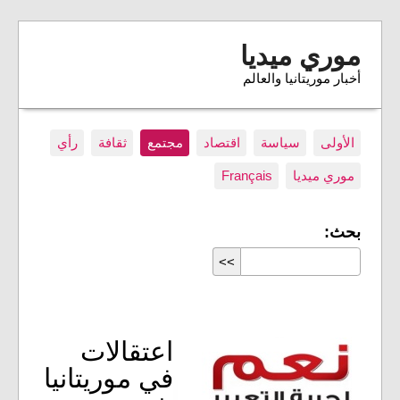
موري ميديا
أخبار موريتانيا والعالم
الأولى
سياسة
اقتصاد
مجتمع
ثقافة
رأي
موري ميديا
Français
بحث:
اعتقالات
في موريتانيا