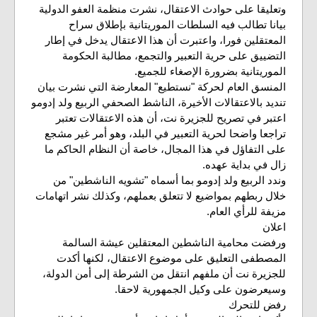
وتعليقا على حوادث الاعتقال، نشرت منظمة العفو الدولية
بيانا تطالب فيه السلطات الموريتانية بإطلاق سراح
المعتقلين فورا، واعتبرت أن هذا الاعتقال يدخل في إطار
التضييق على حرية التعبير والتجمع، مطالبة الحكومة
الموريتانية بضرورة الإصغاء للجميع.
المنسق العام لحركة "نستطيع" المعارضة التي نشرت بيان
تنديد بالاعتقالات الأخيرة، الناشط الصحفي الربيع ولد إدومو
اعتبر في تصريح للجزيرة نت، أن هذه الاعتقالات تعتبر
تراجعا واضحا لحرية التعبير في البلد، وهو أمر غير مشجع
على التفاؤل في هذا المجال، خاصة أن النظام الحاكم ما
زال في بداية عهده.
وندد الربيع ولد إدومو بما أسماه "تشويه الناشطين" من
خلال ربطهم بمواضيع لا تتعلق بعملهم، وكذلك نشر اتهامات
مزيفة للرأي العام.
اعلان
ورفضت محامية الناشطين المعتقلين عيشة السالمة
المصطفى التعليق على موضوع الاعتقال، لكنها أكدت
للجزيرة نت أن ملفهم انتقل من الشرطة إلى أمن الدولة،
وسيعرضون على وكيل الجمهورية لاحقا.
رفض للتحرك