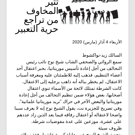
تثير
المخاوف
من تراجع
حرية التعبير
الأربعاء 4 آذار (مارس) 2020
السالك زيد-نواكشوط
سمع الروائي والصحفي الشاب شيخ نوح نائب رئيس
التحالف من أجل إعادة تأسيس موريتانيا، بخبر اعتقال أحد
أعضاء التنظيم، فذهب إليه للاطمئنان عليه ومعرفة أسباب
الاعتقال، لم يخطر بباله أنه ذاهب برجليه إلى الاعتقال.
كانت الشرطة تمتلك لائحة من الأسماء تنوي اعتقال
أصحابها، بعض هؤلاء ضمن تنظيم التحالف من أجل إعادة
موريتانيا والبعض الآخر في حراك "نريد موريتانيا علمانية".
وفي تصريح للجزيرة نت، يقول الشيخ نوح إنه لا يعرف سببا
واضحا لاعتقاله أو اعتقال رفاقه فيما بعد الذين زاد عددهم
على عشرة، موزعين على عدة مفوضيات شرطة.
ظروف سيئة
يتحدث الشيخ النوح عن معاناة كبيرة عاشها رفقة زملائه