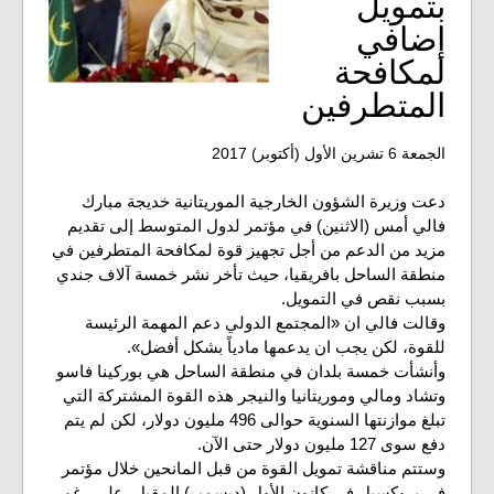
بتمويل
إضافي
لمكافحة
المتطرفين
الجمعة 6 تشرين الأول (أكتوبر) 2017
دعت وزيرة الشؤون الخارجية الموريتانية خديجة مبارك
فالي أمس (الاثنين) في مؤتمر لدول المتوسط إلى تقديم
مزيد من الدعم من أجل تجهيز قوة لمكافحة المتطرفين في
منطقة الساحل بافريقيا، حيث تأخر نشر خمسة آلاف جندي
بسبب نقص في التمويل.
وقالت فالي ان «المجتمع الدولي دعم المهمة الرئيسة
للقوة، لكن يجب ان يدعمها مادياً بشكل أفضل».
وأنشأت خمسة بلدان في منطقة الساحل هي بوركينا فاسو
وتشاد ومالي وموريتانيا والنيجر هذه القوة المشتركة التي
تبلغ موازنتها السنوية حوالى 496 مليون دولار، لكن لم يتم
دفع سوى 127 مليون دولار حتى الآن.
وستتم مناقشة تمويل القوة من قبل المانحين خلال مؤتمر
في بروكسيل في كانون الأول (ديسمبر) المقبل، على رغم