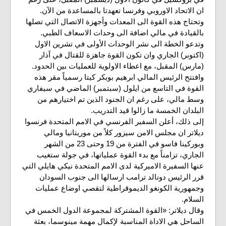
ان الاتحاد الاوروبي وفرنسا تعهدتا بالمساعدة من الآن.
وتحتاج هذه القوة الى المعدات وأجهزة الاتصال التي تصلها
بالقيادة في مالي اضافة الى وحدات الاسعاف الطبي.
وتدعو الخطة الى نشر الوحدات الأولى في تشرين الاول
(اكتوبر) الجاري وان تكون القوة جاهزة للقتال في آذار
(مارس) المقبل، مع اعطاء الاولوية للعمليات بين الحدود.
وافتتح الرئيس المالي ابرهيم بوبكر كيتا رسمياً مقر هذه
القوة في التاسع من ايلول (سبتمبر) الماضي في سيفاري
وسط مالي، على رغم ان الجنود الذين تم اختيارهم من
البلدان الخمسة ما زالوا قيد التدريب.
إلى ذلك، أعلن السفير الفرنسي في الامم المتحدة فرنسوا
ديلاتر ان مجلس الامن سيزور كلاً من موريتانيا ومالي
وبوركينا فاسو في الفترة من 19 وحتى 23 من الشهر
الجاري، تزامناً مع بدء القوة عملياتها، في جولة ستغيب
عنها السفيرة الاميركية لدى الامم المتحدة نيكي هايلي التي
قرر الرئيس دونالد ترامب ارسالها الى جنوب السودان
وجمهورية الكونغو الديموقراطية لتقصي اوضاع عمليات
السلام.
وقال ديلاتر: «القوة المشتركة لمجموعة الدول الخمس في
الساحل هي الاداة المناسبة لإكمال مهمة مينوسما، بعثة