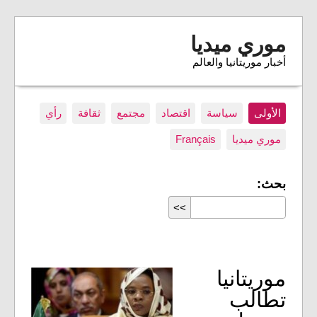
موري ميديا
أخبار موريتانيا والعالم
الأولى
سياسة
اقتصاد
مجتمع
ثقافة
رأي
موري ميديا
Français
بحث:
موريتانيا
تطالب